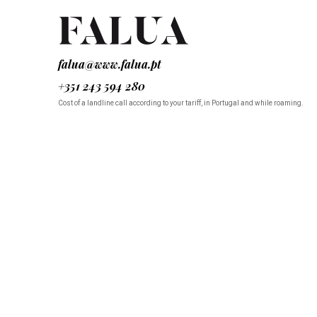
falua@www.falua.pt
+351 243 594 280
Cost of a landline call according to your tariff, in Portugal and while roaming.