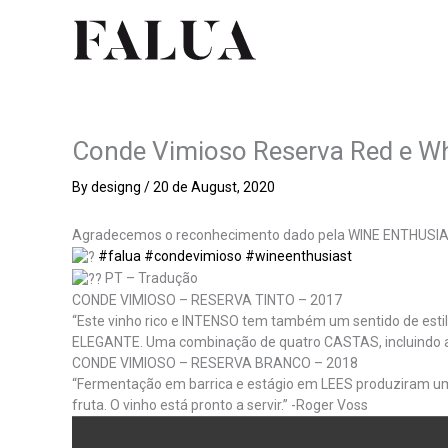
Skip
to
content
Conde Vimioso Reserva Red e Wh
By
designg
/
20 de August, 2020
Agradecemos o reconhecimento dado pela WINE ENTHUSIAST
#falua
#condevimioso
#wineenthusiast
PT – Tradução
CONDE VIMIOSO – RESERVA TINTO – 2017
“Este vinho rico e INTENSO tem também um sentido de esti
ELEGANTE. Uma combinação de quatro CASTAS, incluindo a 
CONDE VIMIOSO – RESERVA BRANCO – 2018
“Fermentação em barrica e estágio em LEES produziram um
fruta. O vinho está pronto a servir.” -Roger Voss