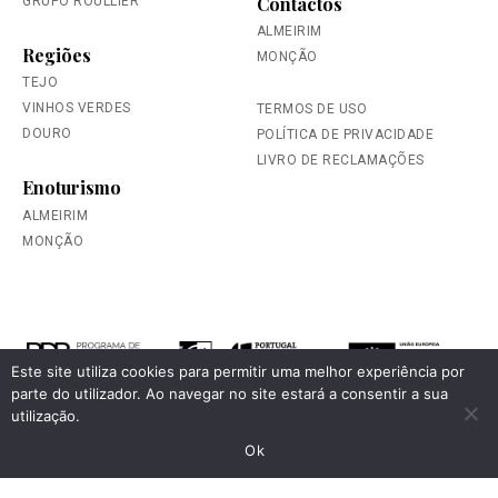
Contactos
GRUPO ROULLIER
ALMEIRIM
Regiões
MONÇÃO
TEJO
VINHOS VERDES
TERMOS DE USO
DOURO
POLÍTICA DE PRIVACIDADE
LIVRO DE RECLAMAÇÕES
Enoturismo
ALMEIRIM
MONÇÃO
Este site utiliza cookies para permitir uma melhor experiência por
parte do utilizador. Ao navegar no site estará a consentir a sua
FICHAS DE PROJETO
utilização.
Ok
Por favor, beba de forma responsável.