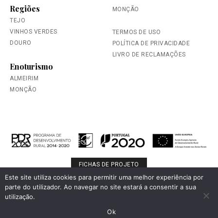
Regiões
MONÇÃO
TEJO
VINHOS VERDES
TERMOS DE USO
DOURO
POLÍTICA DE PRIVACIDADE
LIVRO DE RECLAMAÇÕES
Enoturismo
ALMEIRIM
MONÇÃO
FICHAS DE PROJETO
Este site utiliza cookies para permitir uma melhor experiência por
parte do utilizador. Ao navegar no site estará a consentir a sua
Por favor, beba de forma responsável.
utilização.
© 2026 Falua. Todos os direitos reservados.
Ok