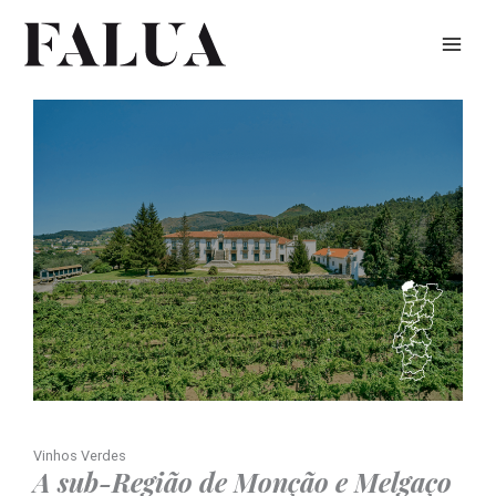
Skip
to
content
Vinhos Verdes
A sub-Região de Monção e Melgaço