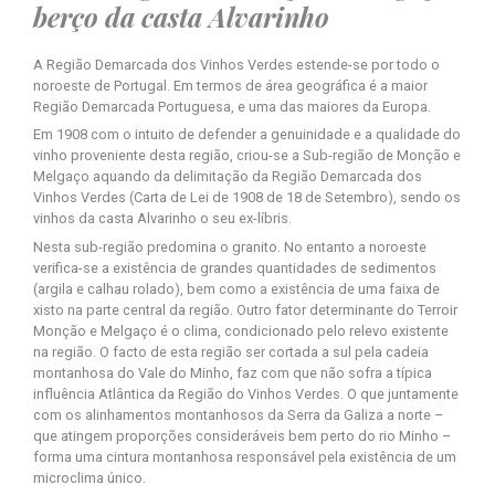
berço da casta Alvarinho ​
A Região Demarcada dos Vinhos Verdes estende-se por todo o
noroeste de Portugal. Em termos de área geográfica é a maior
Região Demarcada Portuguesa, e uma das maiores da Europa.
Em 1908 com o intuito de defender a genuinidade e a qualidade do
vinho proveniente desta região, criou-se a Sub-região de Monção e
Melgaço aquando da delimitação da Região Demarcada dos
Vinhos Verdes (Carta de Lei de 1908 de 18 de Setembro), sendo os
vinhos da casta Alvarinho o seu ex-líbris.
Nesta sub-região predomina o granito. No entanto a noroeste
verifica-se a existência de grandes quantidades de sedimentos
(argila e calhau rolado), bem como a existência de uma faixa de
xisto na parte central da região. Outro fator determinante do Terroir
Monção e Melgaço é o clima, condicionado pelo relevo existente
na região. O facto de esta região ser cortada a sul pela cadeia
montanhosa do Vale do Minho, faz com que não sofra a típica
influência Atlântica da Região do Vinhos Verdes. O que juntamente
com os alinhamentos montanhosos da Serra da Galiza a norte –
que atingem proporções consideráveis bem perto do rio Minho –
forma uma cintura montanhosa responsável pela existência de um
microclima único.