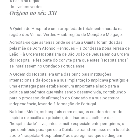
A Falua na região
dos vinhos verdes
Origem no séc. XII
A Quinta do Hospital é uma propriedade totalmente murada na
região dos Vinhos Verdes – sub-região de Monção e Melgaço.
Acredita-se que as terras onde se situa a Quinta foram doadas
pela mãe de Dom Afonso Henriques – a Condessa Dona Teresa de
Leão – à Ordem Hospitalária de São João de Jerusalém ou Ordem
do Hospital, e fez parte do convite para que estes “Hospitalários”
se instalassem no Condado Portucalense.
A Ordem do Hospital era uma das principais instituições
internacionais da época e a sua implantação implicava prestígio e
uma estratégia para estabelecer um importante aliado para a
política autonómica que vinha sendo desenvolvida, contribuindo
para o processo de afirmação do Condado e a sua posterior
independência, levando à formação de Portugal.
Na Idade Média, os hospitais eram espaços criados dentro do
espírito de auxílio ao próximo, destinados a acolher e dar
“hospitalidade” a viajantes e muito especialmente peregrinos, o
que contribuiu para que esta Quinta se transformasse num local de
apoio “hospitalar/hospitaleiro” aos peregrinos que se dirigiam