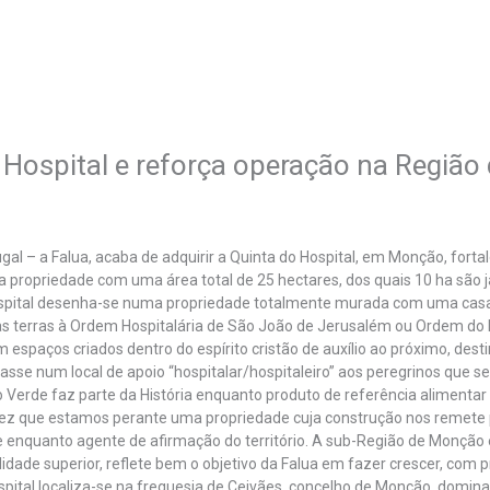
 Hospital e reforça operação na Região
tugal – a Falua, acaba de adquirir a Quinta do Hospital, em Monção, fort
propriedade com uma área total de 25 hectares, dos quais 10 ha são já
spital desenha-se numa propriedade totalmente murada com uma casa s
o as terras à Ordem Hospitalária de São João de Jerusalém ou Ordem do H
espaços criados dentro do espírito cristão de auxílio ao próximo, destin
masse num local de apoio “hospitalar/hospitaleiro” aos peregrinos que s
 Verde faz parte da História enquanto produto de referência alimentar e
vez que estamos perante uma propriedade cuja construção nos remete 
 enquanto agente de afirmação do território. A sub-Região de Monção
dade superior, reflete bem o objetivo da Falua em fazer crescer, com p
pital localiza-se na freguesia de Ceivães, concelho de Monção, domin