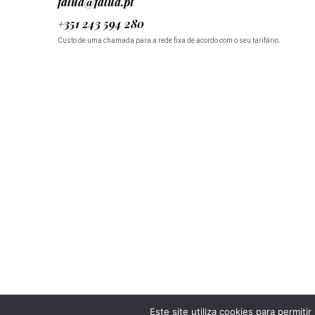
falua@falua.pt
+351 243 594 280
Custo de uma chamada para a rede fixa de acordo com o seu tarifário.
Este site utiliza cookies para permiti