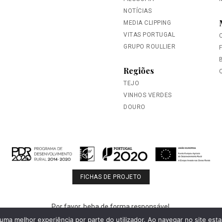
NOTÍCIAS
MEDIA CLIPPING
VITAS PORTUGAL
GRUPO ROULLIER
Regiões
TEJO
VINHOS VERDES
DOURO
FICHAS DE PROJETO
Por favor, beba de forma responsável.
© 2026 Falua. Todos os direitos reservados.
r uma melhor experiência por parte do utilizador. Ao navegar no site estar