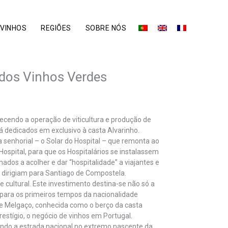
VINHOS
REGIÕES
SOBRE NÓS
 dos Vinhos Verdes
alecendo a operação de viticultura e produção de
 dedicados em exclusivo à casta Alvarinho.
enhorial – o Solar do Hospital – que remonta ao
ospital, para que os Hospitalários se instalassem
ados a acolher e dar “hospitalidade” a viajantes e
e dirigiam para Santiago de Compostela.
 cultural. Este investimento destina-se não só a
para os primeiros tempos da nacionalidade
 e Melgaço, conhecida como o berço da casta
restígio, o negócio de vinhos em Portugal.
ando a estrada nacional no extremo nascente da