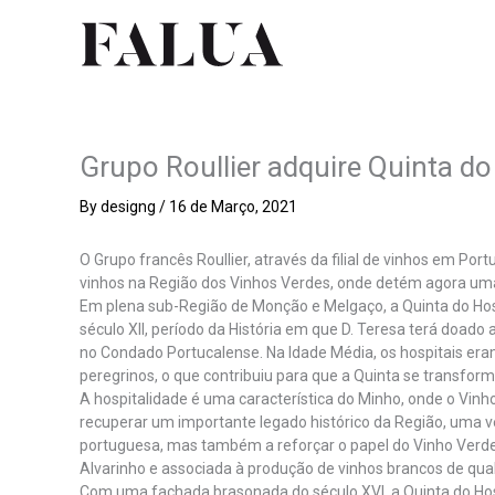
Skip
to
content
Grupo Roullier adquire Quinta do
By
designg
/
16 de Março, 2021
O Grupo francês Roullier, através da filial de vinhos em Por
vinhos na Região dos Vinhos Verdes, onde detém agora uma 
Em plena sub-Região de Monção e Melgaço, a Quinta do Ho
século XII, período da História em que D. Teresa terá doad
no Condado Portucalense. Na Idade Média, os hospitais eram 
peregrinos, o que contribuiu para que a Quinta se transfor
A hospitalidade é uma característica do Minho, onde o Vinho
recuperar um importante legado histórico da Região, uma 
portuguesa, mas também a reforçar o papel do Vinho Verde
Alvarinho e associada à produção de vinhos brancos de quali
Com uma fachada brasonada do século XVI, a Quinta do Hos