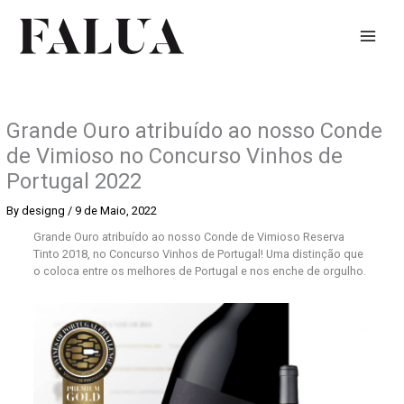
Skip
to
content
Grande Ouro atribuído ao nosso Conde
de Vimioso no Concurso Vinhos de
Portugal 2022
By
designg
/
9 de Maio, 2022
Grande Ouro atribuído ao nosso Conde de Vimioso Reserva
Tinto 2018, no Concurso Vinhos de Portugal! Uma distinção que
o coloca entre os melhores de Portugal e nos enche de orgulho.