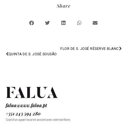
Share
FLOR DE S. JOSÉ RÉSERVE BLANC
PREV
QUINTA DE S. JOSÉ SOUSÃO
NEXT
falua@www.falua.pt
+351 243 594 280
Coût d'un appel local en accord avec votre tarifaire.