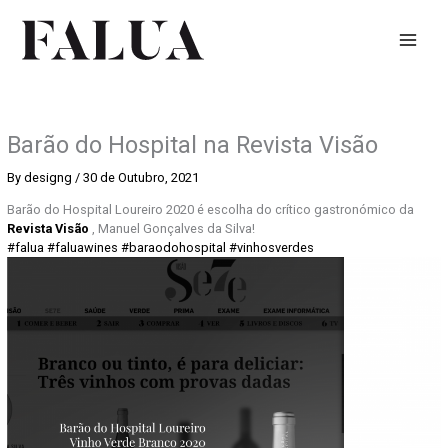
Skip
to
content
Barão do Hospital na Revista Visão
By
designg
/
30 de Outubro, 2021
Barão do Hospital Loureiro 2020 é escolha do crítico gastronómico da
Revista Visão
, Manuel Gonçalves da Silva!
#falua
#faluawines
#baraodohospital
#vinhosverdes