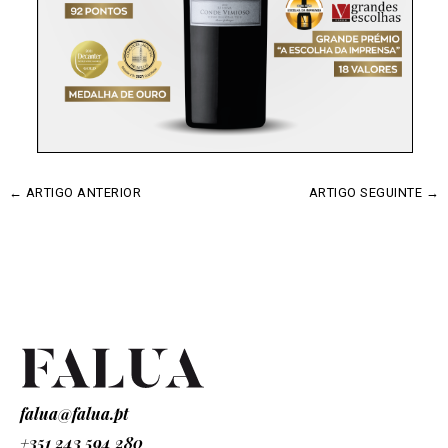
←
ARTIGO ANTERIOR
ARTIGO SEGUINTE
→
falua@falua.pt
+351 243 594 280