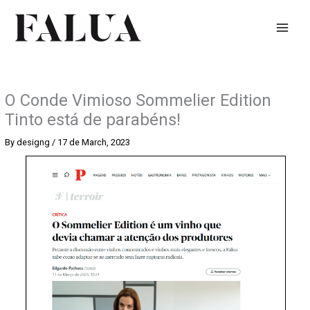
Skip
to
content
O Conde Vimioso Sommelier Edition
Tinto está de parabéns!
By
designg
/
17 de March, 2023