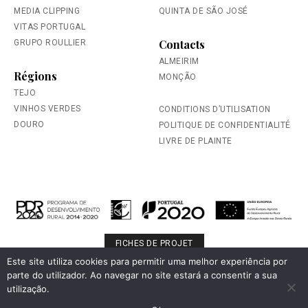
MEDIA CLIPPING
QUINTA DE SÃO JOSÉ
VITAS PORTUGAL
Contacts
GRUPO ROULLIER
ALMEIRIM
Régions
MONÇÃO
TEJO
VINHOS VERDES
CONDITIONS D’UTILISATION
DOURO
POLITIQUE DE CONFIDENTIALITÉ
LIVRE DE PLAINTE
FICHES DE PROJET
Este site utiliza cookies para permitir uma melhor experiência por
parte do utilizador. Ao navegar no site estará a consentir a sua
Veuillez boire de manière responsable.
utilização.
© 2026 Falua. Tous les droits sont réservés.