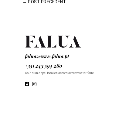
←
POST PRÉCÉDENT
falua@www.falua.pt
+351 243 594 280
Coût d'un appel local en accord avec votre tarifaire.