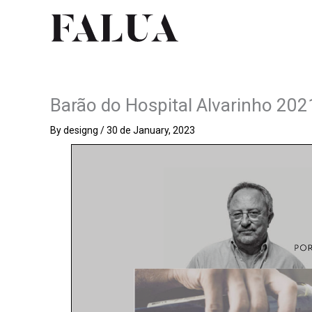
Skip
to
content
Barão do Hospital Alvarinho 202
By
designg
/
30 de January, 2023