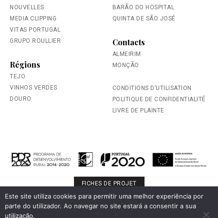
NOUVELLES
BARÃO DO HOSPITAL
MEDIA CLIPPING
QUINTA DE SÃO JOSÉ
VITAS PORTUGAL
Contacts
GRUPO ROULLIER
ALMEIRIM
Régions
MONÇÃO
TEJO
VINHOS VERDES
CONDITIONS D’UTILISATION
DOURO
POLITIQUE DE CONFIDENTIALITÉ
LIVRE DE PLAINTE
FICHES DE PROJET
Este site utiliza cookies para permitir uma melhor experiência por
parte do utilizador. Ao navegar no site estará a consentir a sua
Veuillez boire de manière responsable.
utilização.