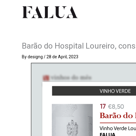
Skip
to
content
Barão do Hospital Loureiro, co
By
designg
/
28 de April, 2023