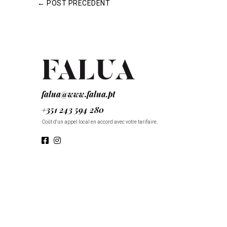
←
POST PRÉCÉDENT
falua@www.falua.pt
+351 243 594 280
Coût d'un appel local en accord avec votre tarifaire.